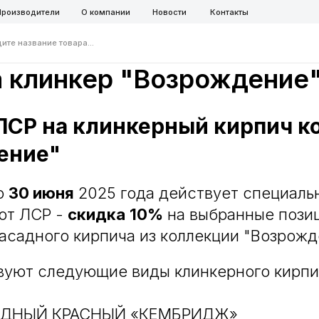
ители
О компании
Новости
Контакты
ние товара...
Telegra
а клинкер "Возрождение
ЛСР на клинкерный кирпич к
ение"
о
30 июня
2025 года действует специаль
от ЛСР -
скидка
10%
на выбранные пози
асадного кирпича из коллекции "Возрожд
вуют следующие виды клинкерного кирпи
АДНЫЙ КРАСНЫЙ «КЕМБРИДЖ»