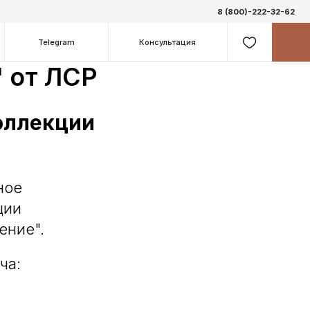
8 (800)-222-32-62
m
Консультация
" от ЛСР
оллекции
ное
ции
ение".
ча: