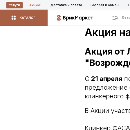
Акции!
Доставка и оплата
Возврат и обмен
Производ
Услуги
Введите назва
КАТАЛОГ
Акция н
Акция от 
"Возрожд
C
21 апреля
п
предложение 
клинкерного ф
В Акции участ
Клинкер ФАС