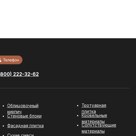
-62
Тротуарная
ный
плитка
Кровельные
локи
материалы
Сопутствующие
литка
материалы
и
ит
Разработка сайта:
youx.agency