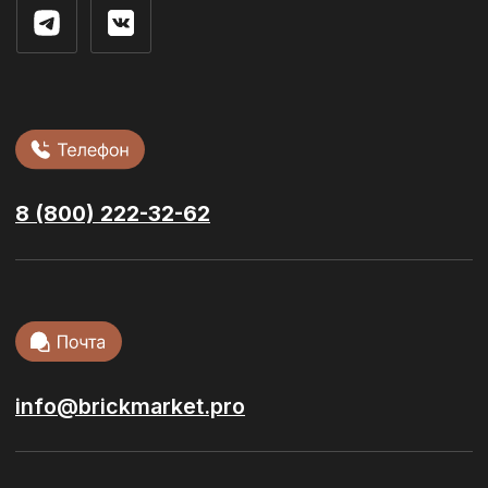
Облицовочный кирпич
Стеновые блоки
Фасадная плитка
Сухие смеси
Ступени и
керамогранит
Тротуарная
плитка
Кровельные
материалы
Сопутствующие материалы
© 2026 / ООО “БРИКМАРКЕТ”. Все права защищены
Политика конфиденциальности
Разработка сайта:
youx.agency