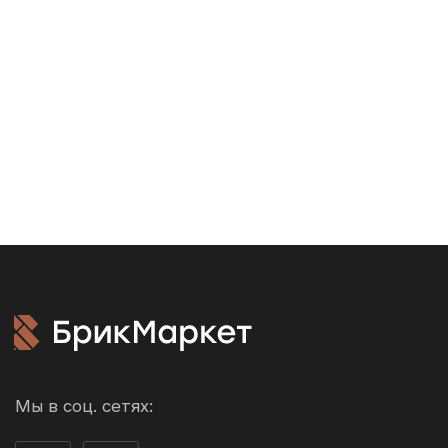
info@brickmarket.pro
Акции
Доставка и
оплата
Возврат и обмен
Производители
О компании
Контакты
г. Рязань ул. 3-и Бутырки,
с1Д, 3 этаж, офис 305