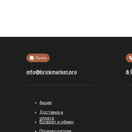
info@brickmarket.pro
8 (800) 222-32
Акции
Облицовоч
кирпич
Доставка и
Стеновые б
оплата
Возврат и обмен
Фасадная п
Производители
Сухие смес
О компании
Ступени и
керамогран
Контакты