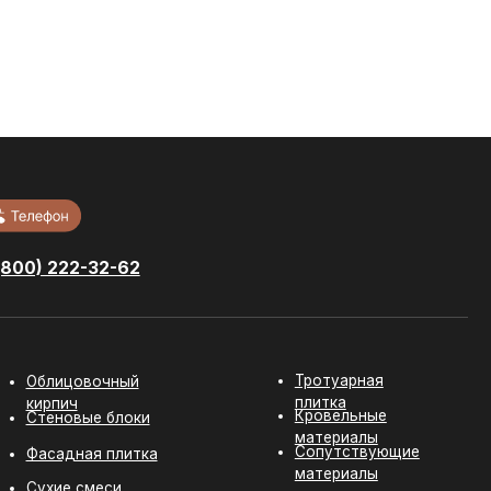
-62
Тротуарная
ный
плитка
Кровельные
локи
материалы
Сопутствующие
литка
материалы
и
ит