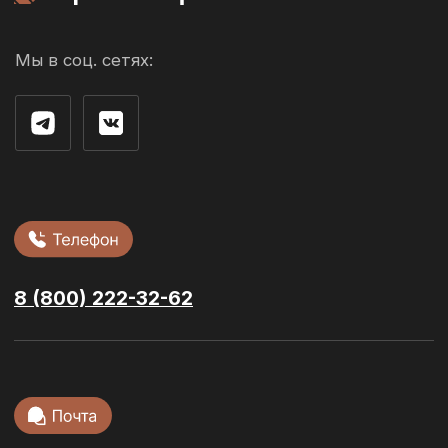
О компании
Контакты
г. Рязань ул. 3-и Бутырки,
с1Д, 3 этаж, офис 305
Облицовочный кирпич
Стеновые блоки
Фасадная плитка
Сухие смеси
Ступени и
керамогранит
Тротуарная
плитка
Кровельные