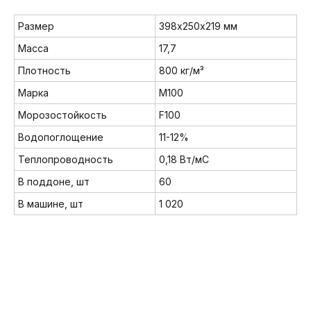
Размер
398х250х219 мм
Масса
17,7
Плотность
800 кг/м³
Марка
М100
Морозостойкость
F100
Водопоглощение
11-12%
Теплопроводность
0,18 Вт/мС
В поддоне, шт
60
В машине, шт
1 020
Мы в соц. сетях: