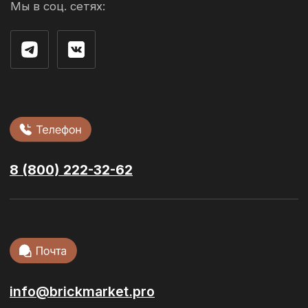
Контакты
г. Рязань ул. 3-и Бутырки,
с1Д, 3 этаж, офис 305
Облицовочный кирпич
Стеновые блоки
Фасадная плитка
Сухие смеси
Ступени и
керамогранит
Тротуарная
плитка
Кровельные
материалы
Сопутствующие материалы