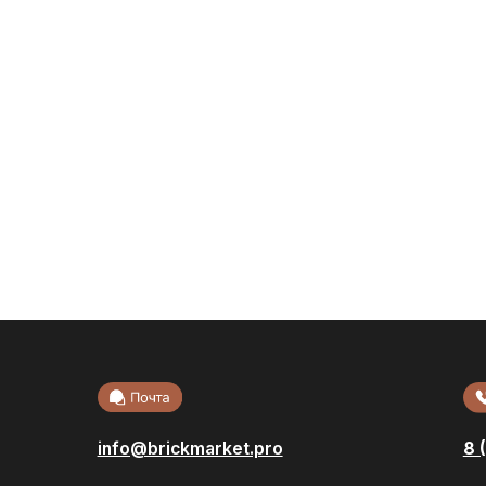
info@brickmarket.pro
8 (800) 222-32
Акции
Облицовоч
кирпич
Доставка и
Стеновые б
оплата
Возврат и обмен
Фасадная п