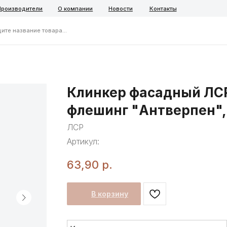
ители
О компании
Новости
Контакты
ние товара...
Telegra
Клинкер фасадный ЛС
флешинг "Антверпен",
ЛСР
Артикул:
63,90
р.
В корзину