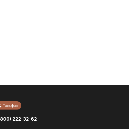
-62
Тротуарная
ный
плитка
Кровельные
локи
материалы
Сопутствующие
литка
материалы