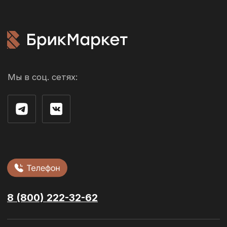
оплата
Возврат и обмен
Производители
О компании
Контакты
г. Рязань ул. 3-и Бутырки,
с1Д, 3 этаж, офис 305
Облицовочный кирпич
Стеновые блоки
Фасадная плитка
Сухие смеси
Ступени и
керамогранит