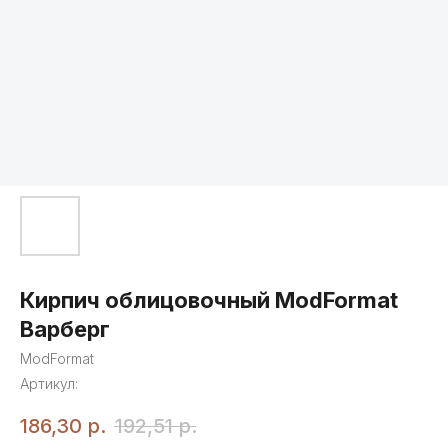
Кирпич облицовочный ModFormat
Варберг
ModFormat
Артикул:
186,30
р.
192,51
р.