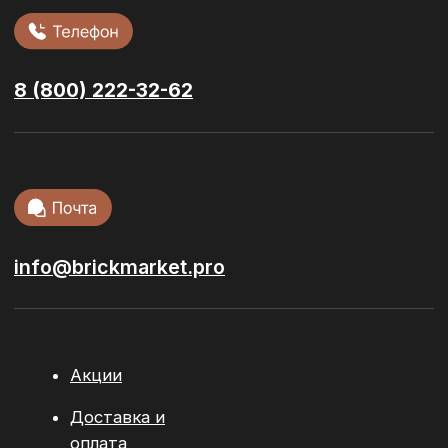
Фасадная плитка
Сухие смеси
Ступени и
керамогранит
Тротуарная
плитка
Кровельные
материалы
Сопутствующие материалы
© 2026 / ООО “БРИКМАРКЕТ”. Все права защищены
Политика конфиденциальности
Разработка сайта:
youx.agency