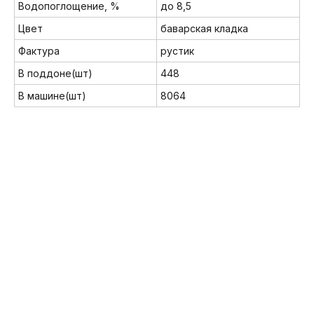
Водопоглощение, %
до 8,5
Цвет
баварская кладка
Фактура
рустик
В поддоне(шт)
448
В машине(шт)
8064
Мы в соц. сетях:
8 (800) 222-32-62
info@brickmarket.pro