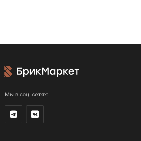
Акции
Доставка и
оплата
Возврат и обмен
Производители
О компании
Контакты
г. Рязань ул. 3-и Бутырки,
с1Д, 3 этаж, офис 305
Облицовочный кирпич
Стеновые блоки