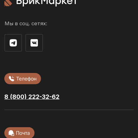
Производители
О компании
Контакты
г. Рязань ул. 3-и Бутырки,
с1Д, 3 этаж, офис 305
Облицовочный кирпич
Стеновые блоки
Фасадная плитка
Сухие смеси
Ступени и
керамогранит
Тротуарная
плитка
Кровельные