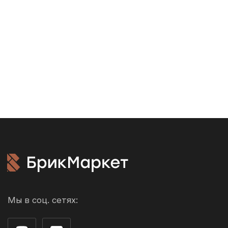
info@brickmarket.pro
Акции
Доставка и
оплата
Возврат и обмен
Производители
О компании
Контакты
г. Рязань ул. 3-и Бутырки,
с1Д, 3 этаж, офис 305