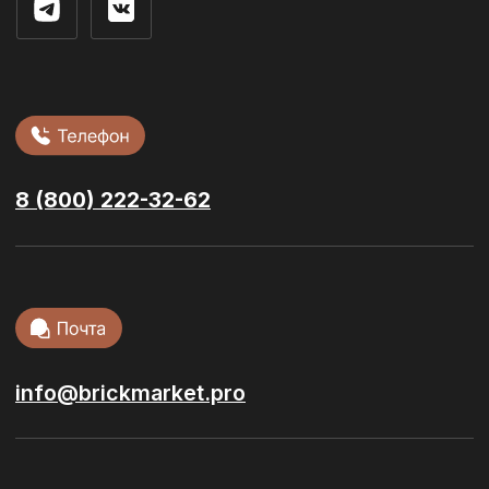
Облицовочный кирпич
Стеновые блоки
Фасадная плитка
Сухие смеси
Ступени и
керамогранит
Тротуарная
плитка
Кровельные
материалы
Сопутствующие материалы
© 2026 / ООО “БРИКМАРКЕТ”. Все права защищены
Политика конфиденциальности
Разработка сайта:
youx.agency