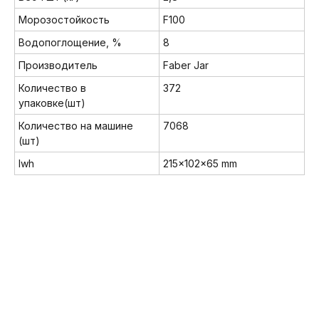
Морозостойкость
F100
Водопоглощение, %
8
Производитель
Faber Jar
Количество в
372
упаковке(шт)
Количество на машине
7068
(шт)
Мы в соц. сетях:
lwh
215x102x65 mm
8 (800) 222-32-62