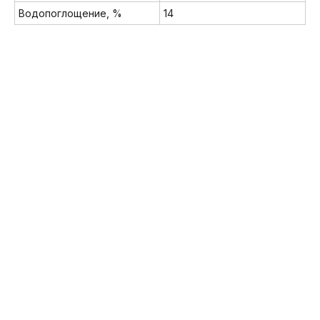
Водопоглощение, %
14
Мы в соц. сетях:
8 (800) 222-32-62
info@brickmarket.pro
Акции