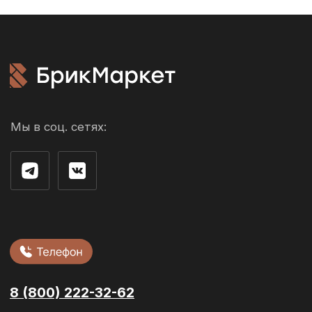
Доставка и
оплата
Возврат и обмен
Производители
О компании
Контакты
г. Рязань ул. 3-и Бутырки,
с1Д, 3 этаж, офис 305
Облицовочный кирпич
Стеновые блоки
Фасадная плитка
Сухие смеси
Ступени и