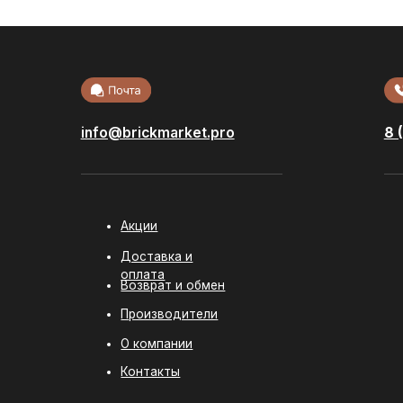
Акции
Облицовоч
кирпич
Доставка и
Стеновые б
оплата
Возврат и обмен
Фасадная п
Производители
Сухие смес
О компании
Ступени и
керамогран
Контакты
Политика конфиденциальности