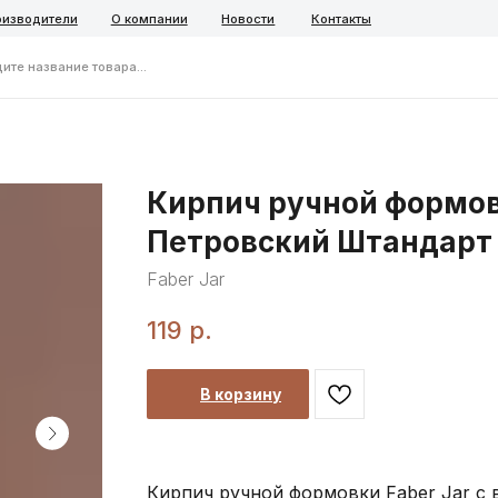
ели
О компании
Новости
Контакты
ние товара...
Telegra
Кирпич ручной формов
Петровский Штандарт
Faber Jar
119
р.
В корзину
Кирпич ручной формовки Faber Jar с