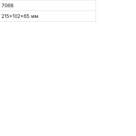
7068
215x102x65 мм
-62