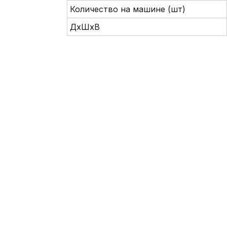
Количество на машине (шт)
ДxШxВ
info@brickmarket.pro
8 (800) 222-32