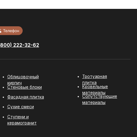
Тротуарная
ный
плитка
Кровельные
локи
материалы
Сопутствующие
литка
материалы
и
ит
Разработка сайта:
youx.agency