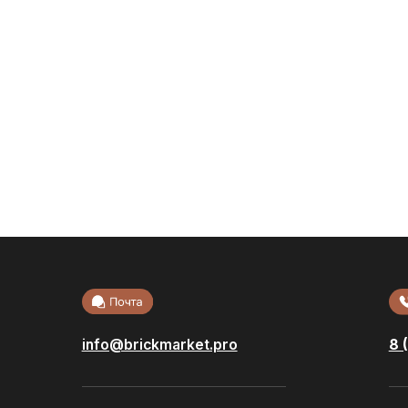
info@brickmarket.pro
8 (800) 222-32
Акции
Облицовоч
кирпич
Доставка и
Стеновые б
оплата
Возврат и обмен
Фасадная п
Производители
Сухие смес