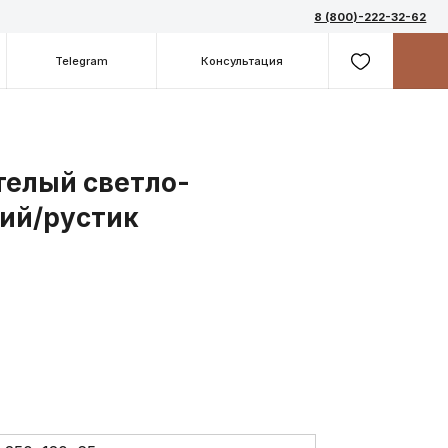
8 (800)-222-32-62
m
Консультация
телый светло-
ий/рустик