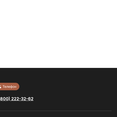
-62
Тротуарная
ный
плитка
Кровельные
локи
материалы
Сопутствующие
литка
материалы
и