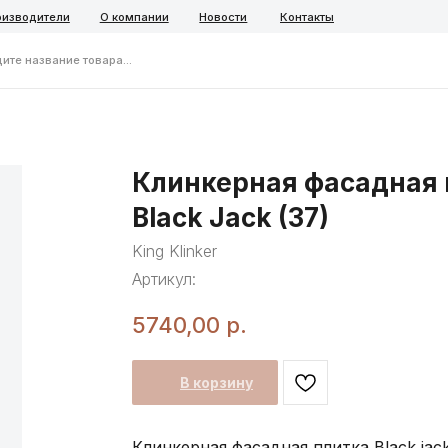
ели
О компании
Новости
Контакты
ние товара...
Telegra
Клинкерная фасадная п
Black Jack (37)
King Klinker
Артикул:
5740,00
р.
В корзину
Клинкерная фасадная плитка Black jac