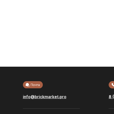
info@brickmarket.pro
8 (800) 222-32
Акции
Облицовоч
кирпич
Доставка и
Стеновые б
оплата
Возврат и обмен
Фасадная п
Производители
Сухие смес