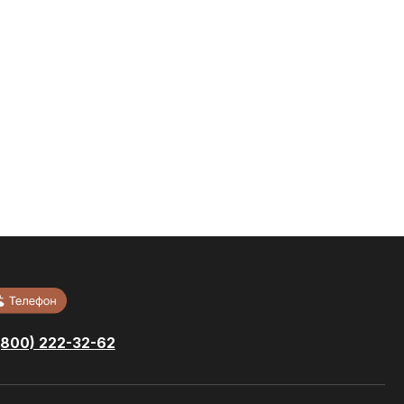
-62
Тротуарная
ный
плитка
Кровельные
локи
материалы
Сопутствующие
литка
материалы
и