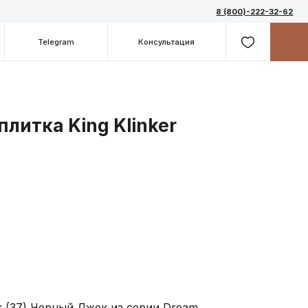
8 (800)-222-32-62
m
Консультация
литка King Klinker
k (37) Черный Джек из серии Dream