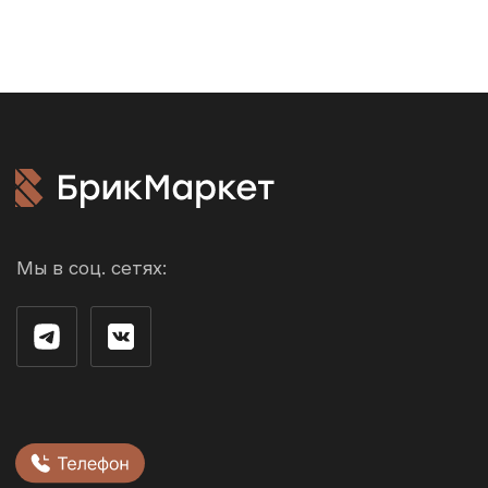
Акции
Доставка и
оплата
Возврат и обмен
Производители
О компании
Контакты
г. Рязань ул. 3-и Бутырки,
с1Д, 3 этаж, офис 305
Облицовочный кирпич
Стеновые блоки
Фасадная плитка