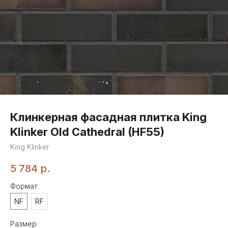
Клинкерная фасадная плитка King
Klinker Old Cathedral (HF55)
King Klinker
5 784
р.
Формат
NF
RF
Размер