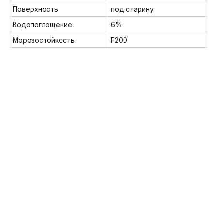
Поверхность
под старину
Водопоглощение
6%
Морозостойкость
F200
Мы в соц. сетях:
8 (800) 222-32-62
info@brickmarket.pro