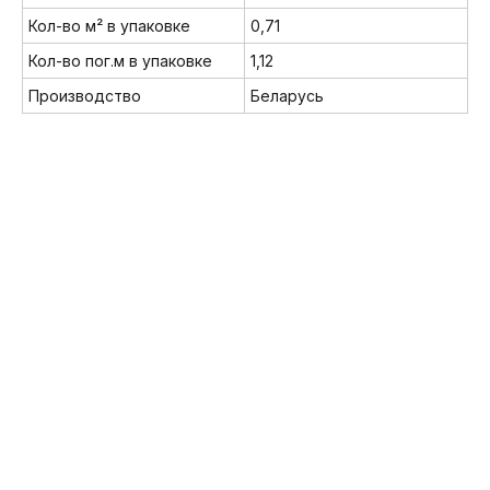
Кол-во м² в упаковке
0,71
Кол-во пог.м в упаковке
1,12
Производство
Беларусь
Мы в соц. сетях:
8 (800) 222-32-62
info@brickmarket.pro