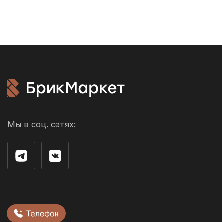
Акции
Доставка и
оплата
Возврат и обмен
Производители
О компании
Контакты
г. Рязань ул. 3-и Бутырки,
с1Д, 3 этаж, офис 305
Облицовочный кирпич
Стеновые блоки
Фасадная плитка