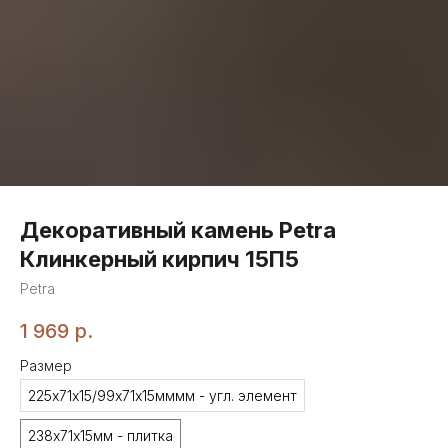
Декоративный камень Petra
Клинкерный кирпич 15П5
Petra
1 969
р.
Размер
225х71х15/99х71х15мммм - угл. элемент
238х71х15мм - плитка