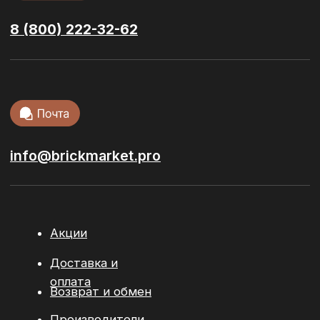
Сухие смеси
Ступени и
керамогранит
Тротуарная
плитка
Кровельные
материалы
Сопутствующие материалы
© 2026 / ООО “БРИКМАРКЕТ”. Все права защищены
Политика конфиденциальности
Разработка сайта:
youx.agency