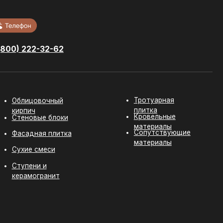
Тротуарная
ный
плитка
Кровельные
локи
материалы
Сопутствующие
литка
материалы
и
ит
Разработка сайта:
youx.agency