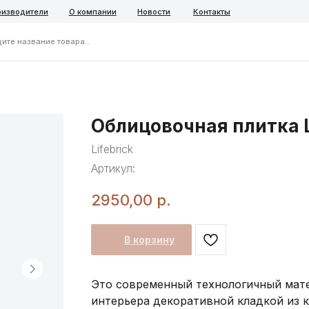
ели
О компании
Новости
Контакты
ние товара...
Telegra
Облицовочная плитка L
Lifebrick
Артикул:
2950,00
р.
В корзину
Это современный технологичный мате
интерьера декоративной кладкой из ка