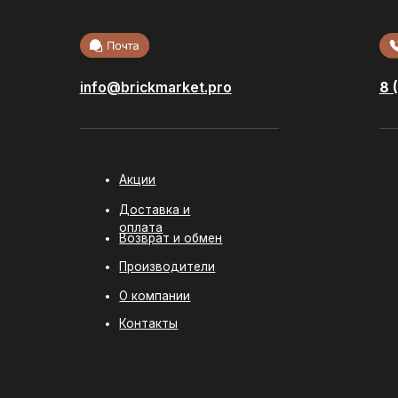
Акции
Облицовоч
кирпич
Доставка и
Стеновые б
оплата
Возврат и обмен
Фасадная п
Производители
Сухие смес
О компании
Ступени и
керамогран
Контакты
Политика конфиденциальности