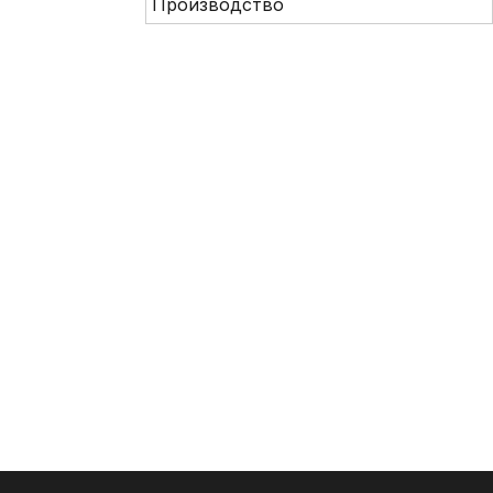
Производство
info@brickmarket.pro
8 (800) 222-32