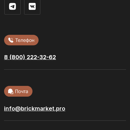
г. Рязань ул. 3-и Бутырки,
с1Д, 3 этаж, офис 305
Облицовочный кирпич
Стеновые блоки
Фасадная плитка
Сухие смеси
Ступени и
керамогранит
Тротуарная
плитка
Кровельные
материалы
Сопутствующие материалы