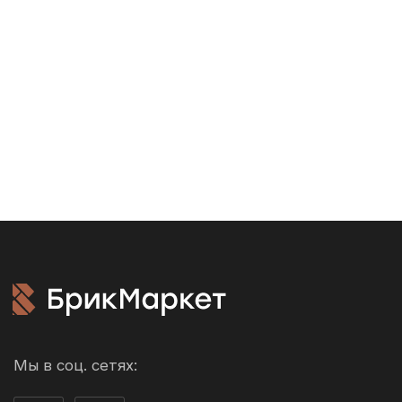
8 (800) 222-32-62
info@brickmarket.pro
Акции
Доставка и
оплата
Возврат и обмен
Производители
О компании
Контакты